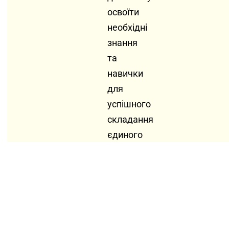
освоїти
необхідні
знання
та
навички
для
успішного
складання
єдиного
вступного
іспиту
(ЄВІ)
для
вступу
на