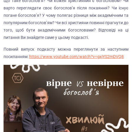
Що таке богослов’я? Чи кожен християнин є богословом? Чи
варто переглядати своє богослов’я після покаяння? Чи існує
погане богослов’я? У чому полягає різниця між академічним та
популярним богослов’ям? Чи всі християни повинні прагнути до
того, щоб бути академічними богословами? Відповіді на ці
питання Ви знайдете саме у цьому подкасті.
Повний випуск подкасту можна переглянути за наступним
посиланням:
https://www.youtube.com/watch?v=gxjYS2mDVQ8