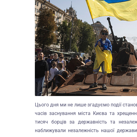
Цього дня ми не лише згадуємо події стано
часів заснування міста Києва та хрещенн
тисяч борців за державність та незалеж
наближували незалежність нашої держави