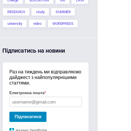
college
EDUCATION
foo
LAW
RESEARCH
study
SUMMER
university
video
WORDPRESS
Підписатись на новини
Раз на тиждень ми відправляємо
дайджест з найпопулярнішими
статтями.
Електронна пошта
*
Підписатися
Надано SendPulse