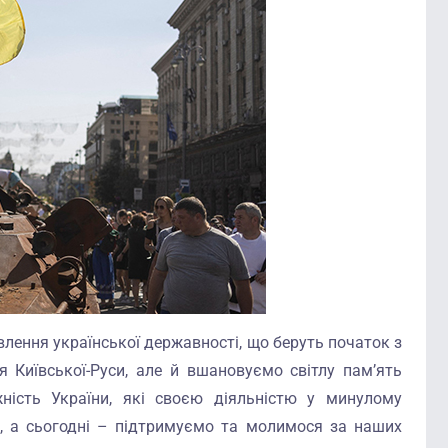
влення української державності, що беруть початок з
я Київської-Руси, але й вшановуємо світлу пам’ять
ність України, які своєю діяльністю у минулому
, а сьогодні – підтримуємо та молимося за наших