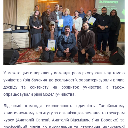
У межах цього воркшопу команди розмірковували над темою
учнівства (від бачення до реальності), характеризували вплив
досвіду та контексту на розвиток учнівства, а також
опрацьовували різні моделі учнівства.
Лідерські команди висловлюють вдячність Таврійському
християнському інституту за організацію навчання та тренерам
курсу (Анатолій Сапсай, Анатолій Віцемішин, Яна Боровко) за
професійний підхід до викладання та створення надихаючої