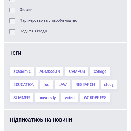
Онлайн
Партнерство та співробітництво
Події та заходи
Теги
academic
ADMISSION
CAMPUS
college
EDUCATION
foo
LAW
RESEARCH
study
SUMMER
university
video
WORDPRESS
Підписатись на новини