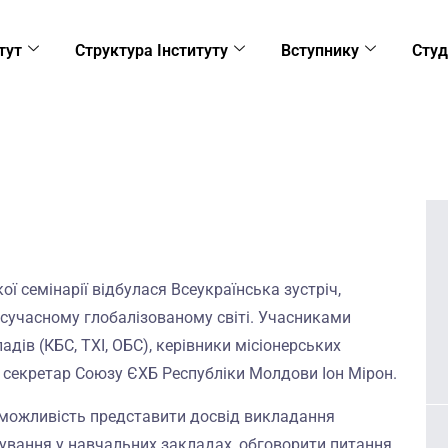
тут
Структура Інституту
Вступнику
Студ
ої семінарії відбулася Всеукраїнська зустріч,
у сучасному глобалізованому світі. Учасниками
дів (КБС, ТХІ, ОБС), керівники місіонерських
 секретар Союзу ЄХБ Республіки Молдови Іон Мірон.
и можливість представити досвід викладання
мування у навчальних закладах, обговорити питання