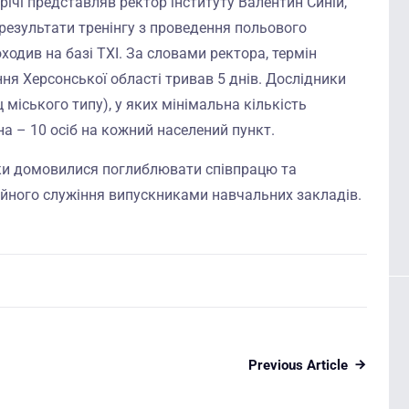
річі представляв ректор інституту Валентин Синій,
 результати тренінгу з проведення польового
ходив на базі ТХІ. За словами ректора, термін
я Херсонської області тривав 5 днів. Дослідники
щ міського типу), у яких мінімальна кількість
а – 10 осіб на кожний населений пункт.
ики домовилися поглиблювати співпрацю та
йного служіння випускниками навчальних закладів.
Previous Article