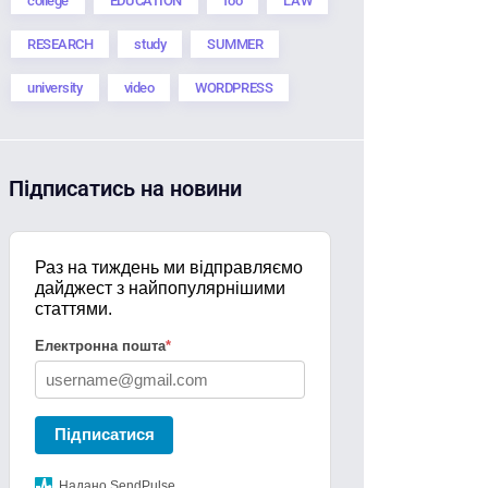
college
EDUCATION
foo
LAW
RESEARCH
study
SUMMER
university
video
WORDPRESS
Підписатись на новини
Раз на тиждень ми відправляємо
дайджест з найпопулярнішими
статтями.
Електронна пошта
*
Підписатися
Надано SendPulse