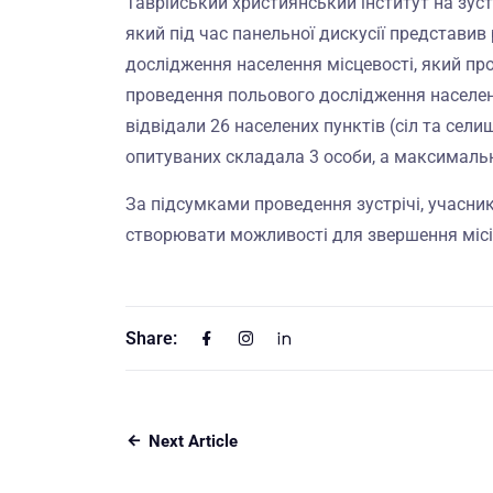
Таврійський християнський інститут на зуст
який під час панельної дискусії представив
дослідження населення місцевості, який про
проведення польового дослідження населенн
відвідали 26 населених пунктів (сіл та сели
опитуваних складала 3 особи, а максимальн
За підсумками проведення зустрічі, учасн
створювати можливості для звершення місі
Share:
Next Article