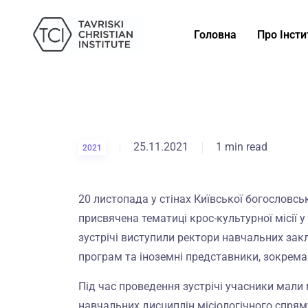
Головна
Про Інсти
25.11.2021
1 min read
2021
20 листопада у стінах Київської богословськ
присвячена тематиці крос-культурної місії 
зустрічі виступили ректори навчальних закла
програм та іноземні представники, зокрема
Під час проведення зустрічі учасники мал
навчальних дисциплін місіологічного спря