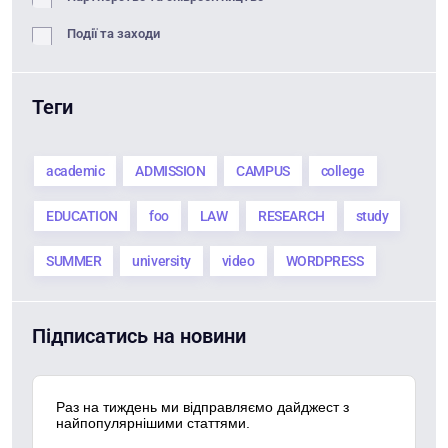
Події та заходи
Теги
academic
ADMISSION
CAMPUS
college
EDUCATION
foo
LAW
RESEARCH
study
SUMMER
university
video
WORDPRESS
Підписатись на новини
Раз на тиждень ми відправляємо дайджест з
найпопулярнішими статтями.