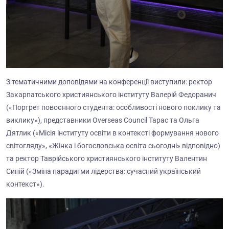
З тематичними доповідями на конференції виступили: ректор
Закарпатського християнського інституту Валерій Федоранич
(«Портрет повоєнного студента: особливості нового поклику та
виклику»), представники Overseas Council Тарас та Ольга
Дятлик («Місія інституту освіти в контексті формування нового
світогляду», «Жінка і богословська освіта сьогодні» відповідно)
та ректор Таврійського християнського інституту Валентин
Синій («Зміна парадигми лідерства: сучасний український
контекст»).