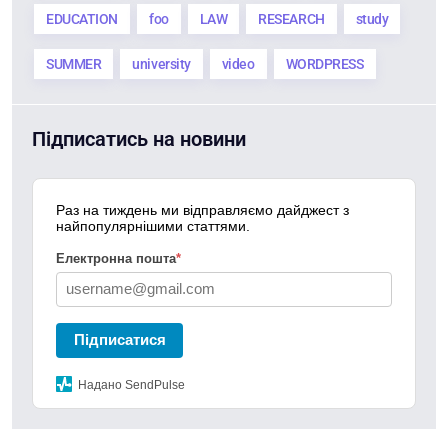
EDUCATION
foo
LAW
RESEARCH
study
SUMMER
university
video
WORDPRESS
Підписатись на новини
Раз на тиждень ми відправляємо дайджест з
найпопулярнішими статтями.
Електронна пошта
*
Підписатися
Надано SendPulse