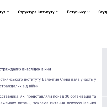
тут
Структура Інституту
Вступнику
Студ
остраждалих внаслідок війни
истиянського інституту Валентин Синій взяв участь у
остраждалих від війни.
дставника, які представляли понад 30 організацій та
 важливих питань, зокрема питання психосоціальної