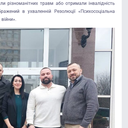
нали різноманітних травм або отримали інвалідність
ображений в ухваленній Резолюції «Психосоціальна
 війни».