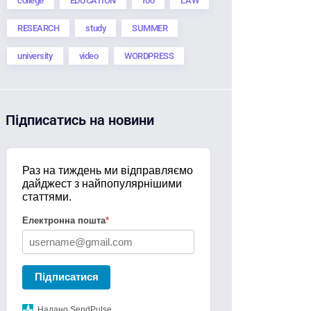
college
EDUCATION
foo
LAW
RESEARCH
study
SUMMER
university
video
WORDPRESS
Підписатись на новини
Раз на тиждень ми відправляємо
дайджест з найпопулярнішими
статтями.
Електронна пошта
*
Підписатися
Надано SendPulse