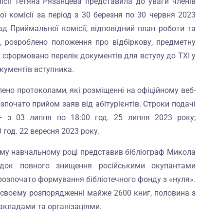
ісії Тетяна Рязанцева представила до уваги членів
ї комісії за період з 30 березня по 30 червня 2023
д Приймальної комісії, відповідний план роботи та
, розроблено положення про відбіркову, предметну
ж сформовано перелік документів для вступу до ТХІ у
окументів вступника.
лено протоколами, які розміщенні на офіційному веб-
озпочато прийом заяв від абітурієнтів. Строки подачі
 з 03 липня по 18:00 год. 25 липня 2023 року;
 год. 22 вересня 2023 року.
ному навчальному році представив бібліограф Микола
ідок повного знищення російськими окупантами
о розпочато формування бібліотечного фонду з «нуля».
у своєму розпорядженні майже 2600 книг, половина з
акладами та організаціями.