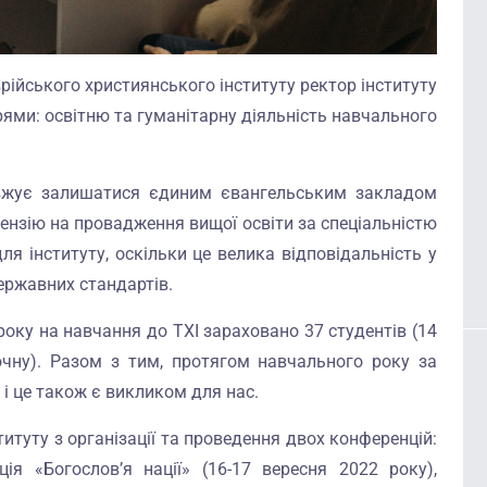
рійського християнського інституту ректор інституту
ями: освітню та гуманітарну діяльність навчального
овжує залишатися єдиним євангельським закладом
цензію на провадження вищої освіти за спеціальністю
ля інституту, оскільки це велика відповідальність у
ержавних стандартів.
оку на навчання до ТХІ зараховано 37 студентів (14
чну). Разом з тим, протягом навчального року за
і це також є викликом для нас.
итуту з організації та проведення двох конференцій:
я «Богослов’я нації» (16-17 вересня 2022 року),