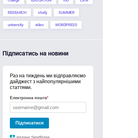
college
EDUCATION
foo
LAW
RESEARCH
study
SUMMER
university
video
WORDPRESS
Підписатись на новини
Раз на тиждень ми відправляємо
дайджест з найпопулярнішими
статтями.
Електронна пошта
*
Підписатися
Надано SendPulse