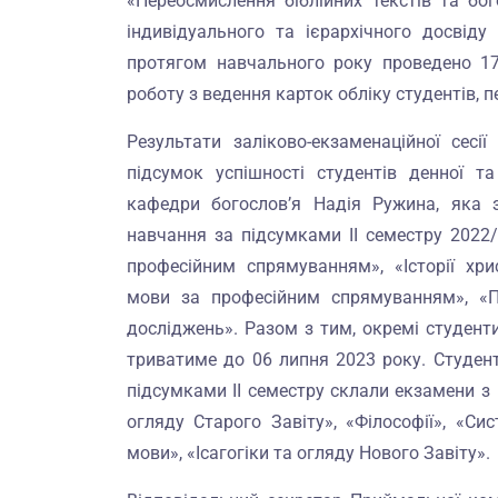
«Переосмислення біблійних текстів та бо
індивідуального та ієрархічного досвід
протягом навчального року проведено 17 
роботу з ведення карток обліку студентів, 
Результати заліково-екзаменаційної сесі
підсумок успішності студентів денної т
кафедри богослов’я Надія Ружина, яка 
навчання за підсумками ІІ семестру 2022/
професійним спрямуванням», «Історії хрис
мови за професійним спрямуванням», «Пе
досліджень». Разом з тим, окремі студент
триватиме до 06 липня 2023 року. 
підсумками ІІ семестру склали екзамени з 
огляду Старого Завіту», «Філософії», «Си
мови», «Ісагогіки та огляду Нового Завіту».