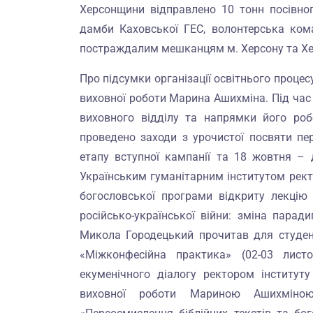
Херсонщини відправлено 10 тонн посівног
дамби Каховської ГЕС, волонтерська ком
постраждалим мешканцям м. Херсону та Хер
Про підсумки організації освітнього процесу
виховної роботи Марина Ашихміна. Під час
виховного відділу та напрямки його роб
проведено заходи з урочистої посвяти пе
етапу вступної кампанії та 18 жовтня – 
Українським гуманітарним інститутом рект
богословської програми відкриту лекцію 
російсько-української війни: зміна парад
Микола Городецький прочитав для студен
«Міжконфесійна практика» (02-03 лист
екуменічного діалогу ректором інститут
виховної роботи Мариною Ашихміною