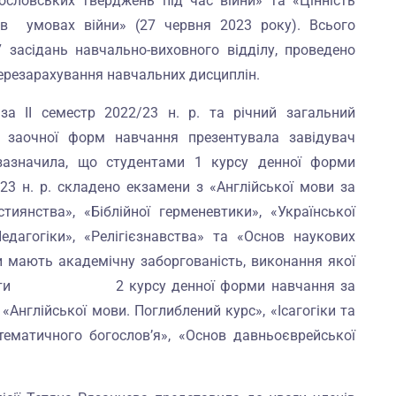
гословських тверджень під час війни» та «Цінність
у в умовах війни» (27 червня 2023 року). Всього
засідань навчально-виховного відділу, проведено
перезарахування навчальних дисциплін.
ї за ІІ семестр 2022/23 н. р. та річний загальний
а заочної форм навчання презентувала завідувач
зазначила, що студентами 1 курсу денної форми
23 н. р. складено екзамени з «Англійської мови за
тиянства», «Біблійної герменевтики», «Української
дагогіки», «Релігієзнавства» та «Основ наукових
и мають академічну заборгованість, виконання якої
Студенти 2 курсу денної форми навчання за
«Англійської мови. Поглиблений курс», «Ісагогіки та
стематичного богослов’я», «Основ давньоєврейської