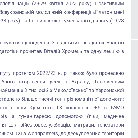
лов’я нації» (28-29 квітня 2023 року). Позитивним
Всеукраїнській молодіжній конференції «Платон мені
23 року) та Літній школі екуменічного діалогу (19-28
ізувати проведення 3 відкритих лекцій за участю
едагогіки прочитав Віталій Хромець та одну лекцію з
итуту протягом 2022/23 н. р. також було проведено
бного вторгнення росії в Україну, Таврійським
айменше 3 тис. осіб з Миколаївської та Херсонської
тавлено більше тисячі тонн різноманітної допомоги:
тої гігієни. Крім того, ТХІ спільно з IDES та FAMO
ерів з гуманітарною допомогою (ліки, медичне
ня для військовослужбовців, матраци, генератори
инам ТХІ з Worldpartners, до деокупованих територій