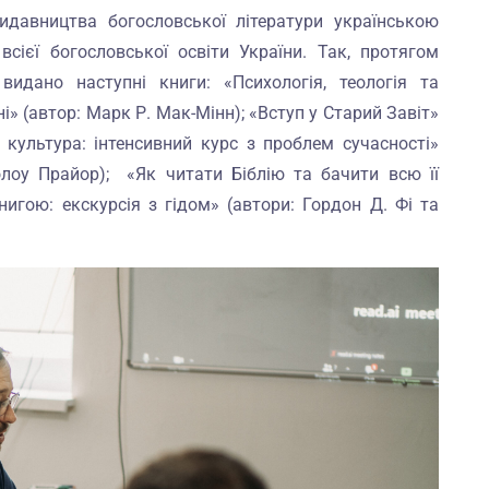
идавництва богословської літератури українською
ієї богословської освіти України. Так, протягом
видано наступні книги: «Психологія, теологія та
» (автор: Марк Р. Мак-Мінн); «Вступ у Старий Завіт»
 культура: інтенсивний курс з проблем сучасності»
лоу Прайор); «Як читати Біблію та бачити всю її
нигою: екскурсія з гідом» (автори: Гордон Д. Фі та