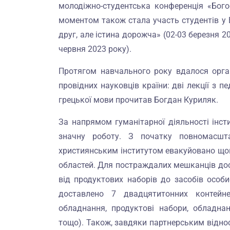
молодіжно-студентська конференція «Богос
моментом також стала участь студентів у 
друг, але істина дорожча» (02-03 березня 20
червня 2023 року).
Протягом навчального року вдалося орган
провідних науковців країни: дві лекції з п
грецької мови прочитав Богдан Куриляк.
За напрямом гуманітарної діяльності інст
значну роботу. З початку повномасшта
християнським інститутом евакуйовано щон
областей. Для постраждалих мешканців дос
від продуктових наборів до засобів особис
доставлено 7 двадцятитонних контейн
обладнання, продуктові набори, обладнан
тощо). Також, завдяки партнерським віднос