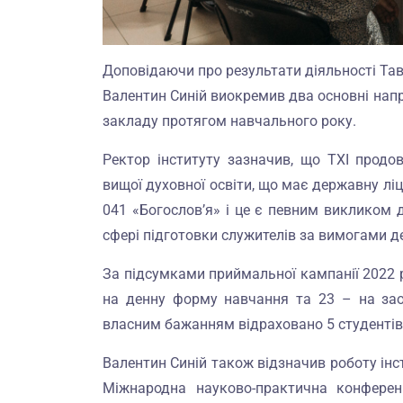
Доповідаючи про результати діяльності Тав
Валентин Синій виокремив два основні напр
закладу протягом навчального року.
Ректор інституту зазначив, що ТХІ прод
вищої духовної освіти, що має державну лі
041 «Богослов’я» і це є певним викликом д
сфері підготовки служителів за вимогами д
За підсумками приймальної кампанії 2022 р
на денну форму навчання та 23 – на зао
власним бажанням відраховано 5 студентів 
Валентин Синій також відзначив роботу інст
Міжнародна науково-практична конференці