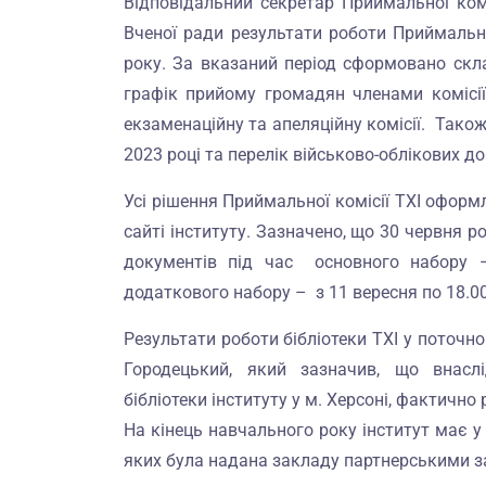
Відповідальний секретар Приймальної ком
Вченої ради результати роботи Приймально
року. За вказаний період сформовано скла
графік прийому громадян членами комісії
екзаменаційну та апеляційну комісії. Тако
2023 році та перелік військово-облікових д
Усі рішення Приймальної комісії ТХІ оформ
сайті інституту. Зазначено, що 30 червня р
документів під час основного набору –
додаткового набору – з 11 вересня по 18.00
Результати роботи бібліотеки ТХІ у поточ
Городецький, який зазначив, що внасл
бібліотеки інституту у м. Херсоні, фактичн
На кінець навчального року інститут має 
яких була надана закладу партнерськими з