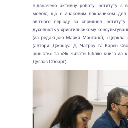
Відзначено активну роботу інституту з в
мовою, що є знаковим показником для вс
звітного періоду за сприяння інституту 
духовність у християнському консультуванні
(за редакцією Марка Мангано); «Церква і
(автори: Джошуа Д. Чатроу та Карен Сво
цінність» та «Як читати Біблію книга за к
Дуглас Стюарт).