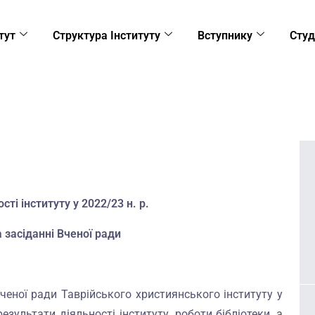
тут
Структура Інституту
Вступнику
Студ
сті інституту у 2022/23 н. р.
 засіданні Вченої ради
ченої ради Таврійського християнського інституту у
езультати діяльності інституту, роботи бібліотеки, а