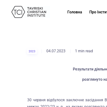
Головна
Про Інсти
04.07.2023
1 min read
2023
Результати діяльно
розглянуто на
30 червня відбулося заключне засідання В
межах 2022/23 н. р., на якому розглянуто р