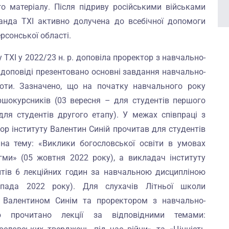
о матеріалу. Після підриву російськими військами
анда ТХІ активно долучена до всебічної допомоги
сонської області.
 ТХІ у 2022/23 н. р. доповіла проректор з навчально-
 доповіді презентовано основні завдання навчально-
оти. Зазначено, що на початку навчального року
ршокурсників (03 вересня – для студентів першого
для студентів другого етапу). У межах співпраці з
ор інституту Валентин Синій прочитав для студентів
на тему: «Виклики богословської освіти в умовах
игми» (05 жовтня 2022 року), а викладач інституту
тів 6 лекційних годин за навчальною дисципліною
опада 2022 року). Для слухачів Літньої школи
у Валентином Синім та проректором з навчально-
 прочитано лекції за відповідними темами: