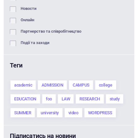
Новости
Онлайн
Партнерство та співробітництво
Події та заходи
Теги
academic
ADMISSION
CAMPUS
college
EDUCATION
foo
LAW
RESEARCH
study
SUMMER
university
video
WORDPRESS
Підписатись на новини