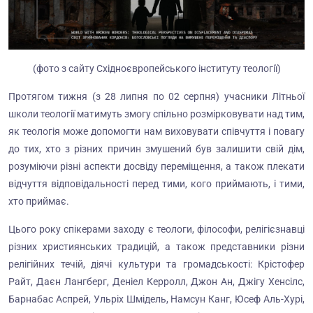
(фото з сайту Східноєвропейського інституту теології)
Протягом тижня (з 28 липня по 02 серпня) учасники Літньої
школи теології матимуть змогу спільно розмірковувати над тим,
як теологія може допомогти нам виховувати співчуття і повагу
до тих, хто з різних причин змушений був залишити свій дім,
розуміючи різні аспекти досвіду переміщення, а також плекати
відчуття відповідальності перед тими, кого приймають, і тими,
хто приймає.
Цього року спікерами заходу є теологи, філософи, релігієзнавці
різних християнських традицій, а також представники різни
релігійних течій, діячі культури та громадськості: Крістофер
Райт, Даєн Лангберг, Деніел Керролл, Джон Ан, Джігу Хенсілс,
Барнабас Аспрей, Ульріх Шмідель, Намсун Канг, Юсеф Аль-Хурі,