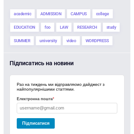
academic
ADMISSION
CAMPUS
college
EDUCATION
foo
LAW
RESEARCH
study
SUMMER
university
video
WORDPRESS
Підписатись на новини
Раз на тиждень ми відправляємо дайджест з
найпопулярнішими статтями.
Електронна пошта
*
Підписатися