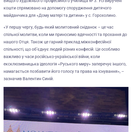
Вищого художнього професійного училища № 3. Усі виручені
кошти спрямовано на допомогу спорудження дитячого
майданчика для «Дому матері та дитини» у с. Горохолино.
«У першу чергу, будь-який молитовний сніданок – це час
спільної молитви, коли ми приносимо вдячності та прохання до
нашого Отця. Також це гарний приклад міжконфесійної
спільності, що об’єднує людей різних конфесій. Це особливо
важливо у часи російсько-української війни, коли
ексклюзивницька ідеологія «Руського миру» заперечує іншого,
намагається позбавити його голосу та права на існування», –
зазначив Валентин Синій.