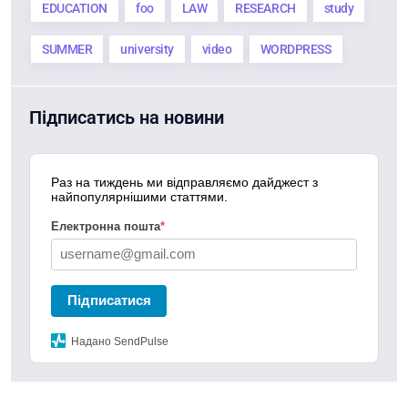
EDUCATION
foo
LAW
RESEARCH
study
SUMMER
university
video
WORDPRESS
Підписатись на новини
Раз на тиждень ми відправляємо дайджест з
найпопулярнішими статтями.
Електронна пошта
*
Підписатися
Надано SendPulse