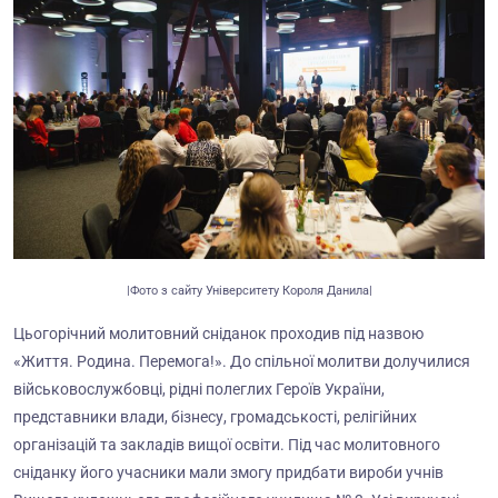
|Фото з сайту Університету Короля Данила|
Цьогорічний молитовний сніданок проходив під назвою
«Життя. Родина. Перемога!». До спільної молитви долучилися
військовослужбовці, рідні полеглих Героїв України,
представники влади, бізнесу, громадськості, релігійних
організацій та закладів вищої освіти. Під час молитовного
сніданку його учасники мали змогу придбати вироби учнів