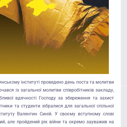
янському інституті проведено день поста та молитви
очався із загальної молитви співробітників закладу,
бливої вдячності Господу за збереження та захист
ітники та студенти зібралися для загальної спільної
нституту Валентин Синій. У своєму вступному слові
ий, але пройдений рік війни та окремо зауважив на