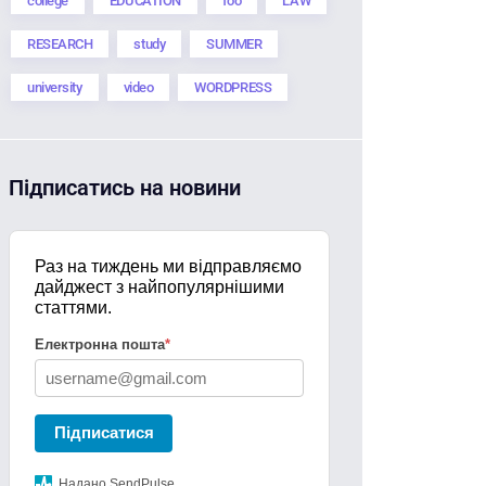
college
EDUCATION
foo
LAW
RESEARCH
study
SUMMER
university
video
WORDPRESS
Підписатись на новини
Раз на тиждень ми відправляємо
дайджест з найпопулярнішими
статтями.
Електронна пошта
*
Підписатися
Надано SendPulse