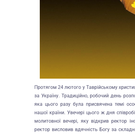
Протягом 24 лютого у Таврійському христи
за Україну. Традиційно, робочий день розп
яка цього разу була присвячена темі осо
нашої країни. Увечері цього ж дня співроб
молитовної вечері, яку відкрив ректор і
ректор висловив вдячність Богу за складн