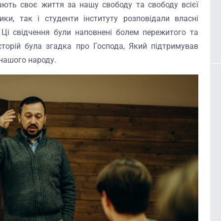
ддають своє життя за нашу свободу та свободу всієї
ки, так і студенти інституту розповідали власні
. Ці свідчення були наповнені болем пережитого та
історій була згадка про Господа, Який підтримував
ї нашого народу.