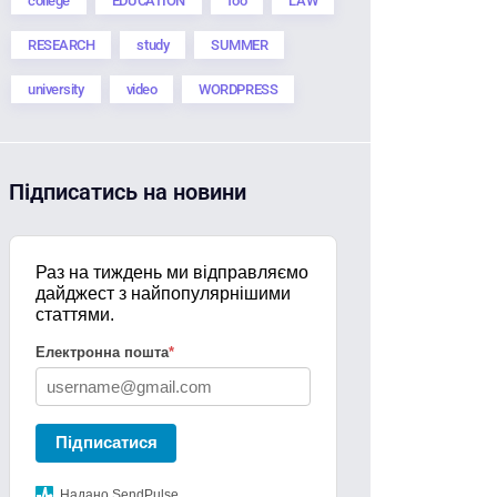
college
EDUCATION
foo
LAW
RESEARCH
study
SUMMER
university
video
WORDPRESS
Підписатись на новини
Раз на тиждень ми відправляємо
дайджест з найпопулярнішими
статтями.
Електронна пошта
*
Підписатися
Надано SendPulse