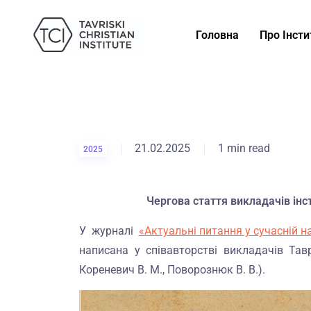
Головна
Про Інсти
21.02.2025
1 min read
2025
Чергова стаття викладачів інс
У журналі
«Актуальні питання у сучасній н
написана у співавторстві викладачів Тавр
Кореневич В. М., Поворознюк В. В.).