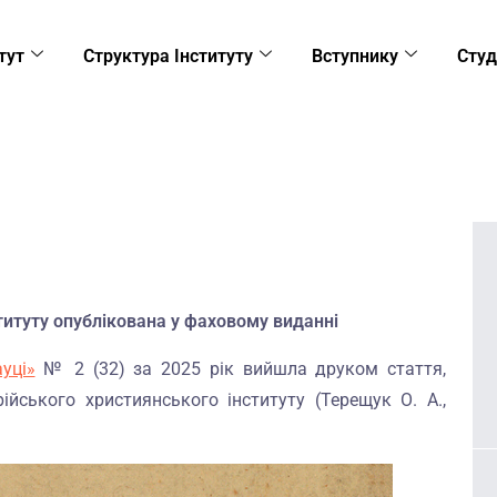
тут
Структура Інституту
Вступнику
Студ
титуту опублікована у фаховому виданні
ауці»
№ 2 (32) за 2025 рік вийшла друком стаття,
ійського християнського інституту (Терещук О. А.,