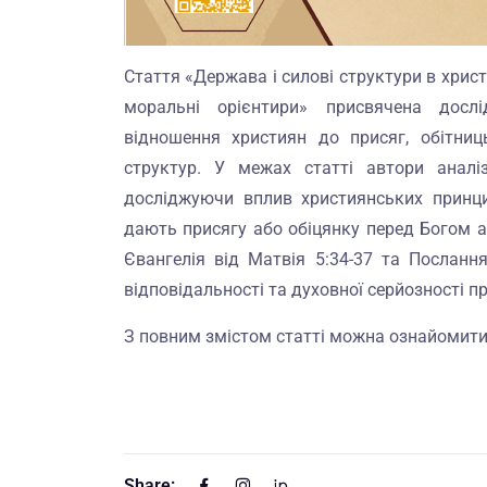
Стаття «Держава і силові структури в христ
моральні орієнтири» присвячена досл
відношення християн до присяг, обітниц
структур. У межах статті автори аналіз
досліджуючи вплив християнських принцип
дають присягу або обіцянку перед Богом 
Євангелія від Матвія 5:34-37 та Посланн
відповідальності та духовної серйозності п
З повним змістом статті можна ознайомитис
Share: