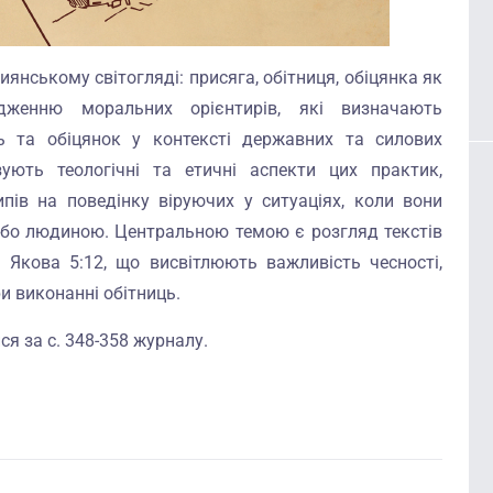
иянському світогляді: присяга, обітниця, обіцянка як
ідженню моральних орієнтирів, які визначають
ь та обіцянок у контексті державних та силових
ують теологічні та етичні аспекти цих практик,
ів на поведінку віруючих у ситуаціях, коли вони
або людиною. Центральною темою є розгляд текстів
я Якова 5:12, що висвітлюють важливість чесності,
ри виконанні обітниць.
я за с. 348-358 журналу.