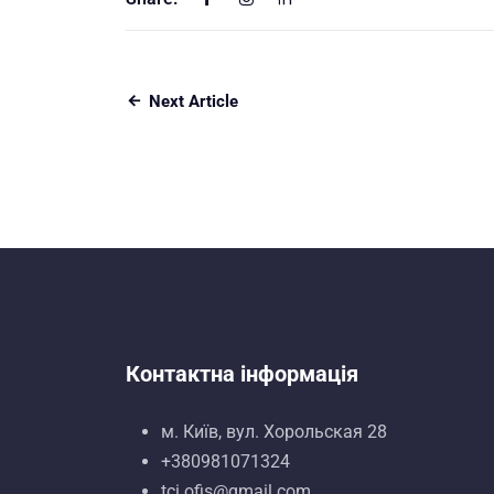
Next Article
Контактна інформація
м. Київ, вул. Хорольская 28
+380981071324
tci.ofis@gmail.com