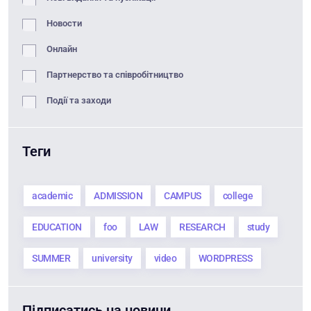
Новости
Онлайн
Партнерство та співробітництво
Події та заходи
Теги
academic
ADMISSION
CAMPUS
college
EDUCATION
foo
LAW
RESEARCH
study
SUMMER
university
video
WORDPRESS
Підписатись на новини