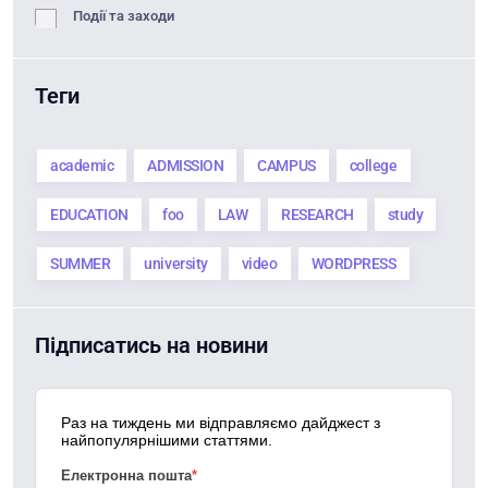
Події та заходи
Теги
academic
ADMISSION
CAMPUS
college
EDUCATION
foo
LAW
RESEARCH
study
SUMMER
university
video
WORDPRESS
Підписатись на новини
Раз на тиждень ми відправляємо дайджест з
найпопулярнішими статтями.
Електронна пошта
*