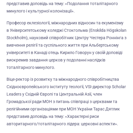
представив доповідь на тему: «Подолання тоталітарного
минулого і культурної колонізації».
Професор еклезіології, міжнародних відносин та екуменізму
в Університетському коледжі Стокгольма (Enskilda Högskolan
Stockholm), науковий співробітник Центру Честера Роннінга з
вивчення релігії та суспільного життя при Альбертському
університеті в Канаді отець Кирило Говорун у своїй доповіді
виокремив завдання церков у подоланні наслідків
тоталітарного минулого.
Віце-ректор із розвитку та міжнародного співробітництва
Східноєвропейського інституту теології, VSI-директор Scholar
Leaders у Східній Європі та Центральній Азії, член
Громадської ради МОН з питань співпраці з церквами та
релігійними організаціями при МОН України Тарас Дятлик
представив доповідь на тему: «Характерні риси
авторитарного/тоталітарного лідера: церковні аспекти».