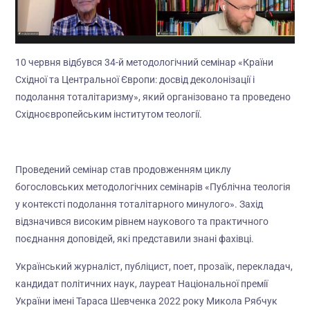
10 червня відбувся 34-й методологічний семінар «Країни
Східної та Центральної Європи: досвід деколонізації і
подолання тоталітаризму», який організовано та проведено
Східноєвропейським інститутом теології.
Проведений семінар став продовженням циклу
богословських методологічних семінарів «Публічна теологія
у контексті подолання тоталітарного минулого». Захід
відзначився високим рівнем наукового та практичного
поєднання доповідей, які представили знані фахівці.
Український журналіст, публіцист, поет, прозаїк, перекладач,
кандидат політичних наук, лауреат Національної премії
України імені Тараса Шевченка 2022 року Микола Рябчук