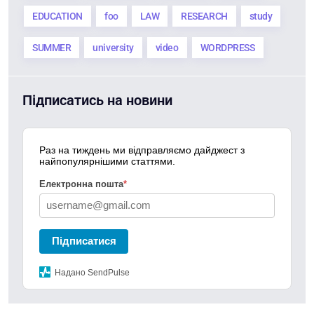
EDUCATION
foo
LAW
RESEARCH
study
SUMMER
university
video
WORDPRESS
Підписатись на новини
Раз на тиждень ми відправляємо дайджест з
найпопулярнішими статтями.
Електронна пошта
*
Підписатися
Надано SendPulse