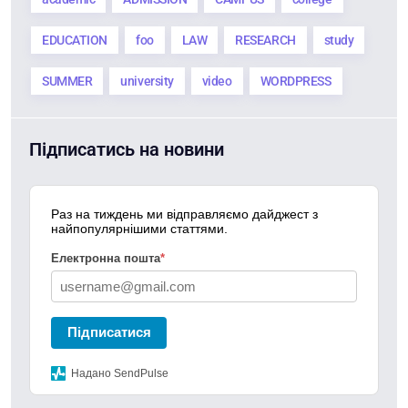
EDUCATION
foo
LAW
RESEARCH
study
SUMMER
university
video
WORDPRESS
Підписатись на новини
Раз на тиждень ми відправляємо дайджест з
найпопулярнішими статтями.
Електронна пошта
*
Підписатися
Надано SendPulse