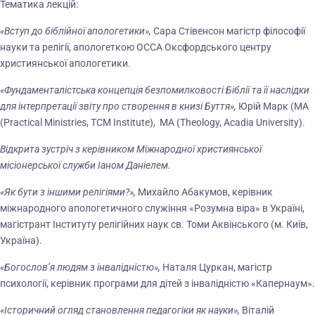
Тематика лекцій:
«Вступ до біблійної апологетики»,
Сара Стівенсон магістр філософії
науки та релігії, апологеткою OCCA Оксфордського центру
християнської апологетики.
«Фундаменталістська концепція безпомилковості Біблії та її наслідки
для інтерпретації звіту про створення в книзі Буття»,
Юрій Марк (MA
(Practical Ministries, TCM Institute), MA (Theology, Acadia University).
Відкрита зустріч з керівником Міжнародної християнської
місіонерської служби Іаном Даніелем.
«Як бути з іншими релігіями?»,
Михайло Абакумов, керівник
міжнародного апологетичного служіння «Розумна віра» в Україні,
магістрант Інституту релігійних наук св. Томи Аквінського (м. Київ,
Україна).
«Богослов’я людям з інвалідністю»,
Наталя Цуркан, магістр
психології, керівник програми для дітей з інвалідністю «Капернаум».
«Історичний огляд становлення педагогіки як науки»,
Віталій