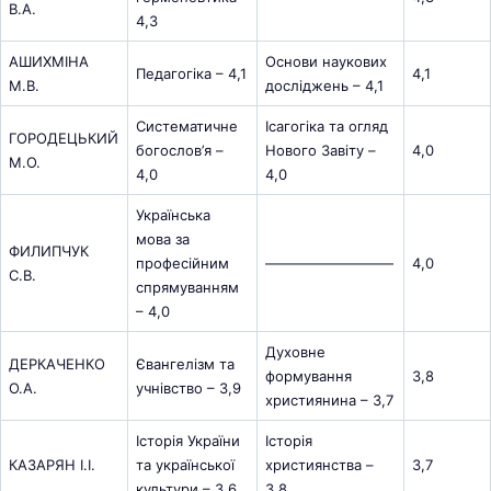
В.А.
4,3
АШИХМІНА
Основи наукових
Педагогіка – 4,1
4,1
М.В.
досліджень – 4,1
Систематичне
Ісагогіка та огляд
ГОРОДЕЦЬКИЙ
богослов’я –
Нового Завіту –
4,0
М.О.
4,0
4,0
Українська
мова за
ФИЛИПЧУК
професійним
—————————
4,0
С.В.
спрямуванням
– 4,0
Духовне
ДЕРКАЧЕНКО
Євангелізм та
формування
3,8
О.А.
учнівство – 3,9
християнина – 3,7
Історія України
Історія
КАЗАРЯН І.І.
та української
християнства –
3,7
культури – 3,6
3,8