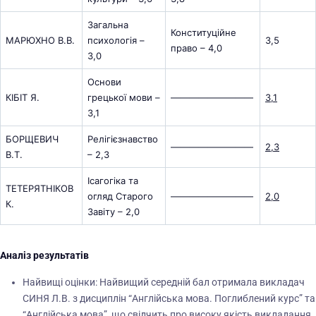
Загальна
Конституційне
МАРЮХНО В.В.
психологія –
3,5
право – 4,0
3,0
Основи
КІБІТ Я.
грецької мови –
—————————
3,1
3,1
БОРЩЕВИЧ
Релігієзнавство
—————————
2,3
В.Т.
– 2,3
Ісагогіка та
ТЕТЕРЯТНІКОВ
огляд Старого
—————————
2,0
К.
Завіту – 2,0
Аналіз результатів
Найвищі оцінки: Найвищий середній бал отримала викладач
СИНЯ Л.В. з дисциплін “Англійська мова. Поглиблений курс” та
“Англійська мова”, що свідчить про високу якість викладання