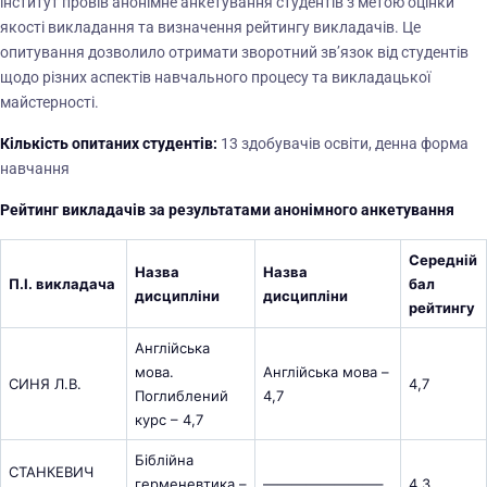
інститут провів анонімне анкетування студентів з метою оцінки
якості викладання та визначення рейтингу викладачів. Це
опитування дозволило отримати зворотний зв’язок від студентів
щодо різних аспектів навчального процесу та викладацької
майстерності.
Кількість опитаних студентів:
13 здобувачів освіти, денна форма
навчання
Рейтинг викладачів за результатами анонімного анкетування
Середній
Назва
Назва
П.І. викладача
бал
дисципліни
дисципліни
рейтингу
Англійська
мова.
Англійська мова –
СИНЯ Л.В.
4,7
Поглиблений
4,7
курс – 4,7
Біблійна
СТАНКЕВИЧ
герменевтика –
————————–
4,3