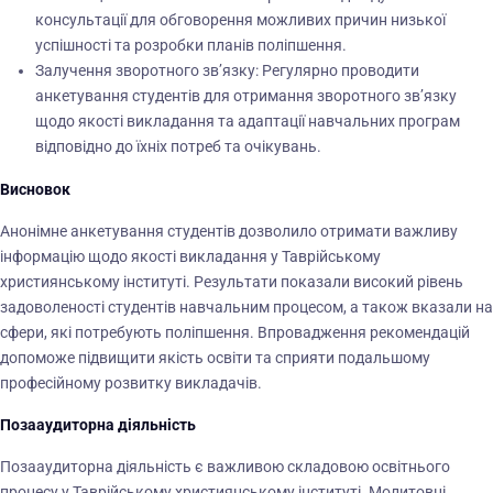
консультації для обговорення можливих причин низької
успішності та розробки планів поліпшення.
Залучення зворотного зв’язку: Регулярно проводити
анкетування студентів для отримання зворотного зв’язку
щодо якості викладання та адаптації навчальних програм
відповідно до їхніх потреб та очікувань.
Висновок
Анонімне анкетування студентів дозволило отримати важливу
інформацію щодо якості викладання у Таврійському
християнському інституті. Результати показали високий рівень
задоволеності студентів навчальним процесом, а також вказали на
сфери, які потребують поліпшення. Впровадження рекомендацій
допоможе підвищити якість освіти та сприяти подальшому
професійному розвитку викладачів.
Позааудиторна діяльність
Позааудиторна діяльність є важливою складовою освітнього
процесу у Таврійському християнському інституті. Молитовні