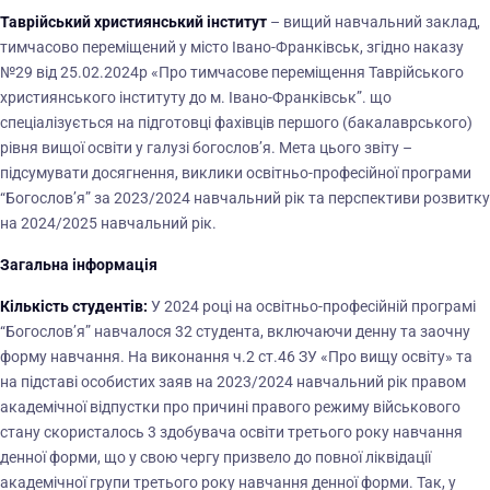
Таврійський християнський інститут
– вищий навчальний заклад,
тимчасово переміщений у місто Івано-Франківськ, згідно наказу
№29 від 25.02.2024р «Про тимчасове переміщення Таврійського
християнського інституту до м. Івано-Франківськ”. що
спеціалізується на підготовці фахівців першого (бакалаврського)
рівня вищої освіти у галузі богослов’я. Мета цього звіту –
підсумувати досягнення, виклики освітньо-професійної програми
“Богослов’я” за 2023/2024 навчальний рік та перспективи розвитку
на 2024/2025 навчальний рік.
Загальна інформація
Кількість студентів:
У 2024 році на освітньо-професійній програмі
“Богослов’я” навчалося 32 студента, включаючи денну та заочну
форму навчання. На виконання ч.2 ст.46 ЗУ «Про вищу освіту» та
на підставі особистих заяв на 2023/2024 навчальний рік правом
академічної відпустки про причині правого режиму військового
стану скористалось 3 здобувача освіти третього року навчання
денної форми, що у свою чергу призвело до повної ліквідації
академічної групи третього року навчання денної форми. Так, у