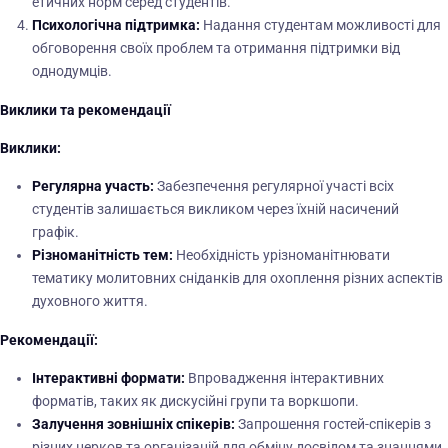
етичних норм серед студентів.
Психологічна підтримка:
Надання студентам можливості для
обговорення своїх проблем та отримання підтримки від
однодумців.
Виклики та рекомендації
Виклики:
Регулярна участь:
Забезпечення регулярної участі всіх
студентів залишається викликом через їхній насичений
графік.
Різноманітність тем:
Необхідність урізноманітнювати
тематику молитовних сніданків для охоплення різних аспектів
духовного життя.
Рекомендації:
Інтерактивні формати:
Впровадження інтерактивних
форматів, таких як дискусійні групи та воркшопи.
Залучення зовнішніх спікерів:
Запрошення гостей-спікерів з
різних церков та організацій для обміну досвідом та знаннями.