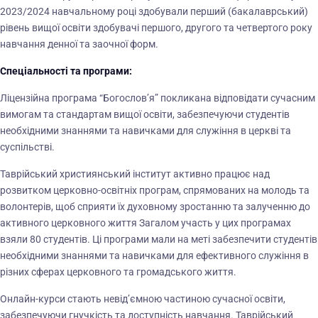
2023/2024 навчальному році здобували перший (бакалаврський)
рівень вищої освіти здобувачі першого, другого та четвертого року
навчання денної та заочної форм.
Спеціальності та програми:
Ліцензійна програма “Богослов’я” покликана відповідати сучасним
вимогам та стандартам вищої освіти, забезпечуючи студентів
необхідними знаннями та навичками для служіння в церкві та
суспільстві.
Таврійський християнський інститут активно працює над
розвитком церковно-освітніх програм, спрямованих на молодь та
волонтерів, щоб сприяти їх духовному зростанню та залученню до
активного церковного життя Загалом участь у цих програмах
взяли 80 студентів. Ці програми мали на меті забезпечити студентів
необхідними знаннями та навичками для ефективного служіння в
різних сферах церковного та громадського життя.
Онлайн-курси стають невід’ємною частиною сучасної освіти,
забезпечуючи гнучкість та доступність навчання. Таврійський