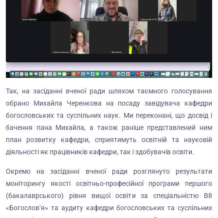
Так, на засіданні вченої ради шляхом таємного голосування
обрано Михайла Черенкова на посаду завідувача кафедри
богословських та суспільних наук. Ми переконані, що досвід і
бачення пана Михайла, а також раніше представлений ним
план розвитку кафедри, сприятимуть освітній та науковій
діяльності як працівників кафедри, так і здобувачів освіти.
Окремо на засіданні вченої ради розглянуто результати
моніторингу якості освітньо-професійної програми першого
(бакалаврського) рівня вищої освіти за спеціальністю B8
«Богослов’я» та аудиту кафедри богословських та суспільних