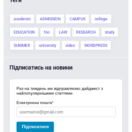
Теги
academic
ADMISSION
CAMPUS
college
EDUCATION
foo
LAW
RESEARCH
study
SUMMER
university
video
WORDPRESS
Підписатись на новини
Раз на тиждень ми відправляємо дайджест з
найпопулярнішими статтями.
Електронна пошта
*
Підписатися